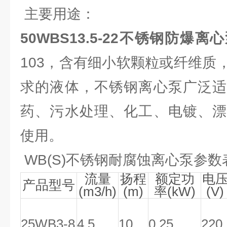
主要用途：
50WBS13.5-22不锈钢防爆离
103，含有细小软颗粒或纤维质
求的液体，不锈钢离心泵广泛适
药、污水处理、化工、电镀、漂
使用。
WB(S)不锈钢耐腐蚀离心泵参数
流量
扬程
额定功
电
产品型号
(m3/h)
(m)
率(kW)
(V)
25WB3-8
4.5
10
0.25
220