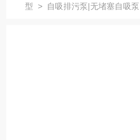
型
>
自吸排污泵|无堵塞自吸泵
自吸泵