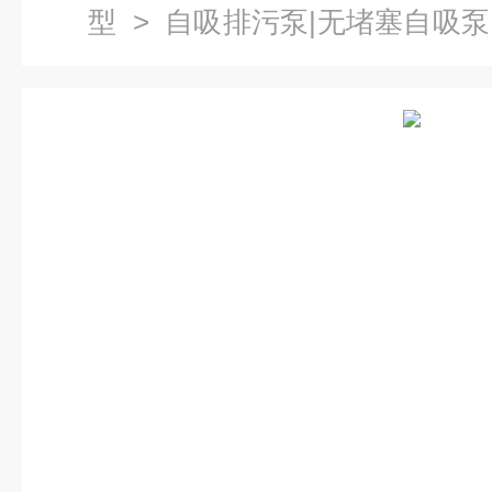
型
>
自吸排污泵|无堵塞自吸泵
自吸泵