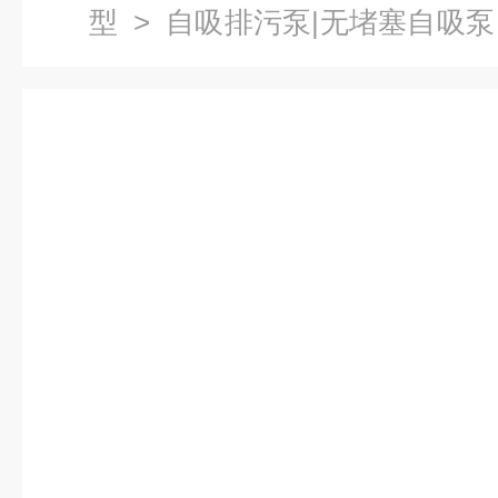
型
>
自吸排污泵|无堵塞自吸泵
式自吸泵