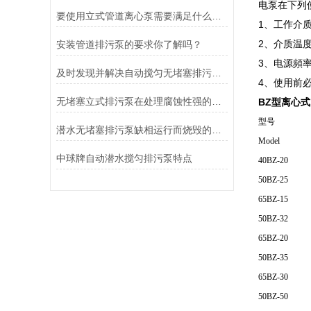
电泵在下列
要使用立式管道离心泵需要满足什么条件？
1、工作介质
2、介质温度
安装管道排污泵的要求你了解吗？
3、电源頻率
及时发现并解决自动搅匀无堵塞排污泵故障是延长其使用寿命的关键
4、使用前
无堵塞立式排污泵在处理腐蚀性强的液体时也能保持良好的性能
BZ型离心
型号
潜水无堵塞排污泵缺相运行而烧毁的主要原因和特征
Model
中球牌自动潜水搅匀排污泵特点
40BZ-20
50BZ-25
65BZ-15
50BZ-32
65BZ-20
50BZ-35
65BZ-30
50BZ-50