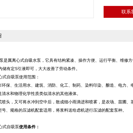
联系
绍
吸泵是厲离心式自吸水泵，它具有结构紧凑、操作方便、运行平衡、维修
内储有定S引液即可，大大改善了劳动条件。
离心式自吸泵
使用范围：
城市环保、生活用水、建筑、消防、化工、制药、染料印染、酿造、电力、
输送清水和物理化学性质类似清水的其他液体。
臂式喷头，又可将水冲到空中后，散成细小雨滴进和喷雾，是农场、苗圃、
何型号、规格的压滤机配套适用，将浆料送给虑机进行压滤的配套泵种。
离心式自吸泵
使用条件：