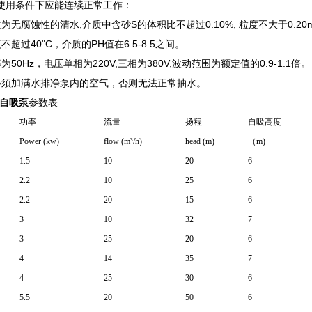
使用条件下应能连续正常工作：
为无腐蚀性的清水,介质中含砂S的体积比不超过0.10%, 粒度不大于0.20
不超过40"C，介质的PH值在6.5-8.5之间。
为50Hz，电压单相为220V,三相为380V,波动范围为额定值的0.9-1.1倍。
必须加满水排净泵内的空气，否则无法正常抽水。
式自吸泵
参数表
功率
流量
扬程
自吸高度
Power (kw)
flow (m³/h)
head (m)
（m)
1.5
10
20
6
2.2
10
25
6
2.2
20
15
6
3
10
32
7
3
25
20
6
4
14
35
7
4
25
30
6
5.5
20
50
6