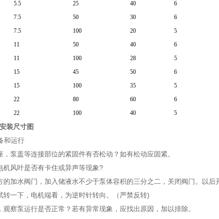
5.5
25
40
6
7.5
50
30
6
7.5
100
20
5
11
50
40
6
11
100
28
5
15
45
50
6
15
100
35
5
22
80
60
6
22
100
40
5
泵安装尺寸图
备和运行
底座，泵盖等连接部位的紧固件有否松动？如有松动应固紧。
动电机风叶是否有卡住或异声等现象?
上方的加水阀门，加入储液水不少于泵体容积的三分之二，关闭阀门。以后
源试转一下，电机端看，为逆时针转向。（严禁反转)
作，观察泵运行是否正常？若有异常现象，应找出原因，加以排除。