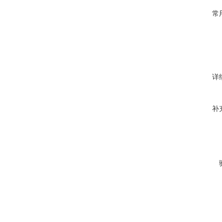
常
详
补