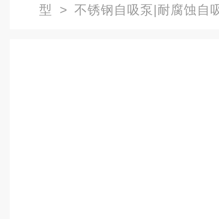
型
>
不锈钢自吸泵|耐腐蚀自
吸清水泵