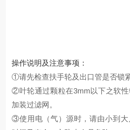
操作说明及注意事项：
①请先检查扶手轮及出口管是否锁
②叶轮通过颗粒在3mm以下之软
加装过滤网。
③使用电（气）源时，请由小到大