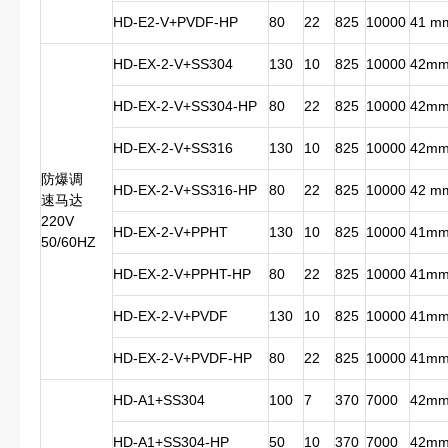
HD-E2-V+PVDF-HP
80
22
825
10000
41 m
HD-EX-2-V+SS304
130
10
825
10000
42m
HD-EX-2-V+SS304-HP
80
22
825
10000
42m
HD-EX-2-V+SS316
130
10
825
10000
42m
防爆调
HD-EX-2-V+SS316-HP
80
22
825
10000
42 m
速马达
220V
HD-EX-2-V+PPHT
130
10
825
10000
41m
50/60HZ
HD-EX-2-V+PPHT-HP
80
22
825
10000
41m
HD-EX-2-V+PVDF
130
10
825
10000
41m
HD-EX-2-V+PVDF-HP
80
22
825
10000
41m
HD-A1+SS304
100
7
370
7000
42m
HD-A1+SS304-HP
50
10
370
7000
42m