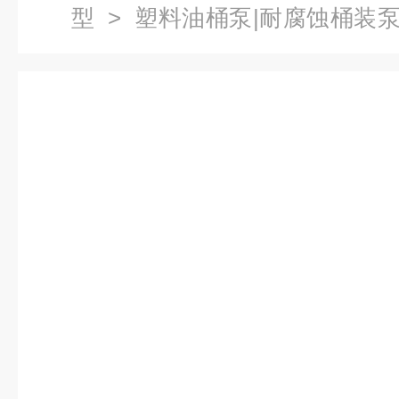
型
>
塑料油桶泵|耐腐蚀桶装
程塑料抽盐酸调速型电动油桶泵