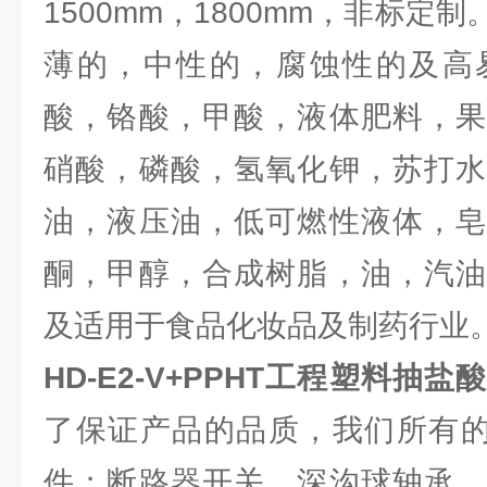
1500mm，1800mm，非标定
薄的，中性的，腐蚀性的及高
酸，铬酸，甲酸，液体肥料，果
硝酸，磷酸，氢氧化钾，苏打水
油，液压油，低可燃性液体，皂
酮，甲醇，合成树脂，油，汽油
及适用于食品化妆品及制药行业
HD-E2-V+PPHT工程塑料抽
了保证产品的品质，我们所有的
件；断路器开关、深沟球轴承、