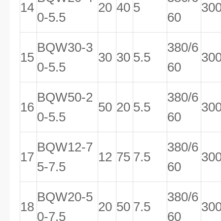
14
20
40
5
30
0-5.5
60
BQW30-3
380/6
15
30
30
5.5
30
0-5.5
60
BQW50-2
380/6
16
50
20
5.5
30
0-5.5
60
BQW12-7
380/6
17
12
75
7.5
30
5-7.5
60
BQW20-5
380/6
18
20
50
7.5
30
0-7.5
60