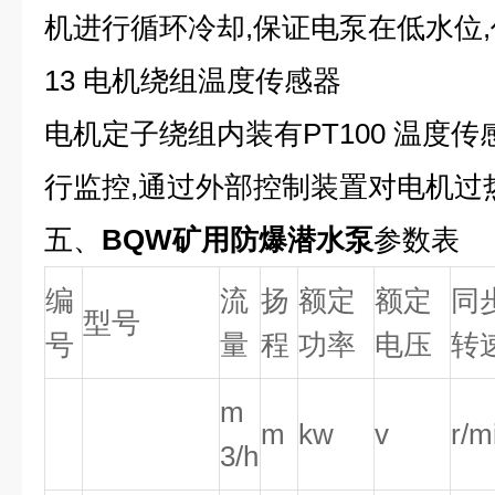
机进行循环冷却,保证电泵在低水位
13 电机绕组温度传感器
电机定子绕组内装有PT100 温度
行监控,通过外部控制装置对电机过
五、
BQW矿用防爆潜水泵
参数表
编
流
扬
额定
额定
同
型号
号
量
程
功率
电压
转
m
m
kw
v
r/m
3/h