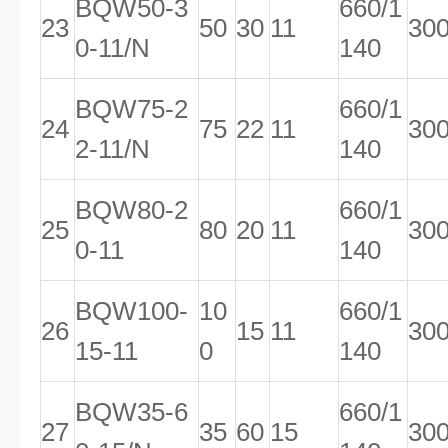
BQW50-3
660/1
23
50
30
11
30
0-11/N
140
BQW75-2
660/1
24
75
22
11
30
2-11/N
140
BQW80-2
660/1
25
80
20
11
30
0-11
140
BQW100-
10
660/1
26
15
11
30
15-11
0
140
BQW35-6
660/1
27
35
60
15
30