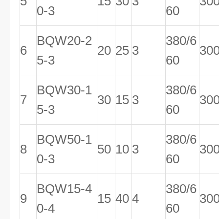
5
15
30
3
30
0-3
60
BQW20-2
380/6
6
20
25
3
30
5-3
60
BQW30-1
380/6
7
30
15
3
30
5-3
60
BQW50-1
380/6
8
50
10
3
30
0-3
60
BQW15-4
380/6
9
15
40
4
30
0-4
60