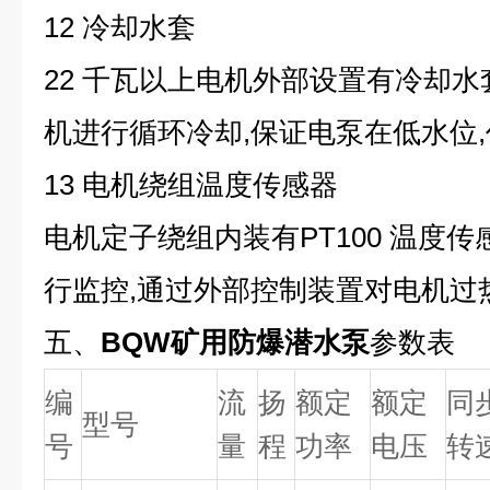
12 冷却水套
22 千瓦以上电机外部设置有冷却水
机进行循环冷却,保证电泵在低水位
13 电机绕组温度传感器
电机定子绕组内装有PT100 温度
行监控,通过外部控制装置对电机过
五、
BQW矿用防爆潜水泵
参数表
编
流
扬
额定
额定
同
型号
号
量
程
功率
电压
转