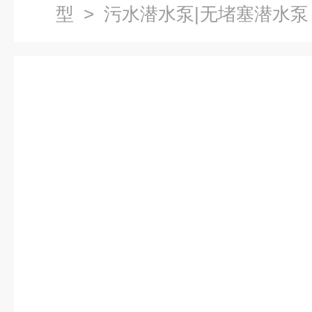
型
>
污水潜水泵|无堵塞潜水泵
型排污潜水泵 防爆潜水泵