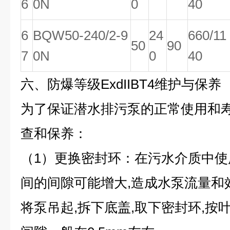
6
0N
0
40
6
BQW50-240/2-9
24
660/11
50
90
7
0N
0
40
六、
防爆等级ExdIIBT4维护与保养
为了保证潜水排污泵的正常使用和寿
查和保养：
（1）更换密封环：在污水介质中使
间的间隙可能增大,造成水泵流量和效
将泵吊起,拆下底盖,取下密封环,按