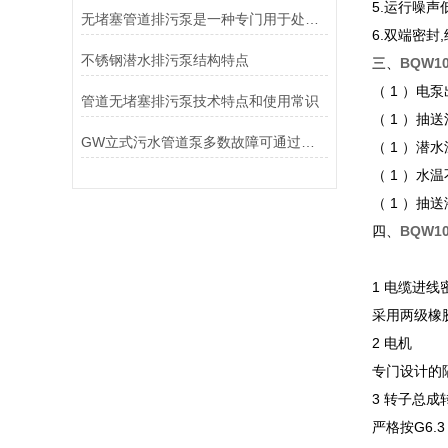
5.运行噪声
无堵塞管道排污泵是一种专门用于处理含有固体颗粒的废水和污物的设备
6.双端密封
不锈钢潜水排污泵结构特点
三、
BQW1
（ 1 ）
管道无堵塞排污泵技术特点和使用常识
（ 1 ）
GW立式污水管道泵多数故障可通过系统排查与针对性措施解决
（ 1 ）潜
（ 1 ）水温
（ 1 ）抽
四、
BQW1
1 电缆进线
采用两级橡
2 电机
专门设计的隔
3 转子总成
严格按G6.