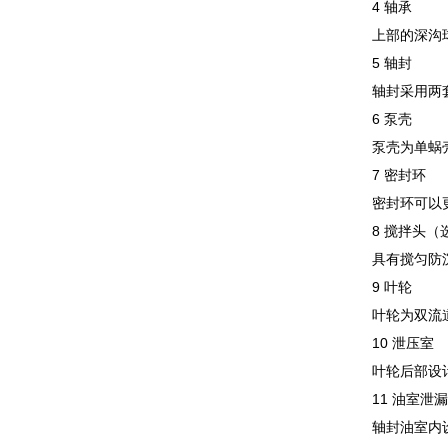
4 轴承
上部的深沟
5 轴封
轴封采用两
6 泵壳
泵壳为单蜗
7 密封环
密封环可以
8 搅拌头（
具有搅匀防
9 叶轮
叶轮为双流
10 泄压室
叶轮后部设
11 油室泄
轴封油室内