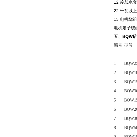
12 冷却水套
22 千瓦
13 电机绕
电机定子绕
五、
BQW
编号
型号
1
BQW25
2
BQW10
3
BQW15
4
BQW30
5
BQW15
6
BQW20
7
BQW30
8
BQW50
9
BQW15