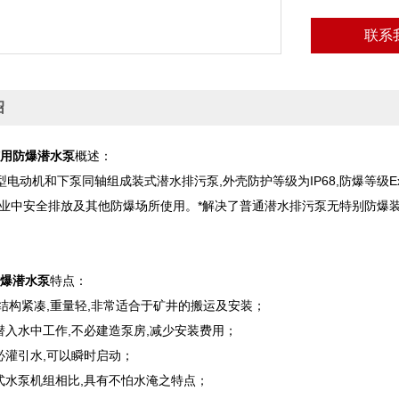
联系
绍
矿用防爆潜水泵
概述：
电动机和下泵同轴组成装式潜水排污泵,外壳防护等级为IP68,防爆等级Ex
行业中安全排放及其他防爆场所使用。*解决了普通潜水排污泵无特别防爆装
防爆潜水泵
特点：
,结构紧凑,重量轻,非常适合于矿井的搬运及安装；
潜入水中工作,不必建造泵房,减少安装费用；
必灌引水,可以瞬时启动；
水式水泵机组相比,具有不怕水淹之特点；