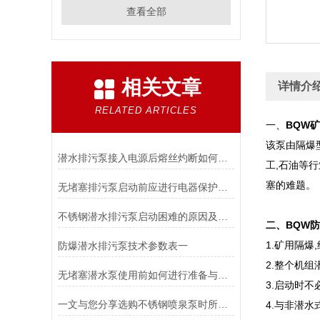
查看全部
相关文章
详情介
RELATED ARTICLES
一、
BQW
该泵由隔爆型
潜水排污泵接入电源后熔丝灼断如何处理
工,石油等
塞的难题。
无堵塞排污泵启动前应进行电器保护检测
不锈钢潜水排污泵启动困难的原因及排除方法
二、BQW
1.矿用隔爆
防爆潜水排污泵技术参数表一
2.整个机组
无堵塞潜水泵使用前如何进行准备与检查
3.启动时不
一文与您分享选购不锈钢喷泉泵时所需要考虑的重要因素
4.与非潜