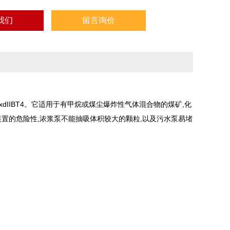
我们
留言询价
dIIBT4。它适用于有甲烷或煤尘爆炸性气体混合物的煤矿,化
置的危险性,浓浆泵不能抽吸体积较大的颗粒,以及污水泵易堵