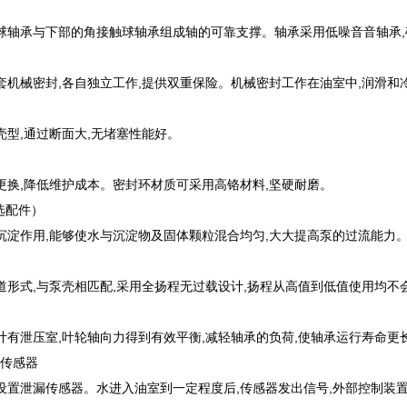
球轴承与下部的角接触球轴承组成轴的可靠支撑。轴承采用低噪音音轴承,
套机械密封,各自独立工作,提供双重保险。机械密封工作在油室中,润滑和
壳型,通过断面大,无堵塞性能好。
更换,降低维护成本。密封环材质可采用高铬材料,坚硬耐磨。
选配件）
沉淀作用,能够使水与沉淀物及固体颗粒混合均匀,大大提高泵的过流能力
道形式,与泵壳相匹配,采用全扬程无过载设计,扬程从高值到低值使用均不
计有泄压室,叶轮轴向力得到有效平衡,减轻轴承的负荷,使轴承运行寿命更
漏传感器
设置泄漏传感器。水进入油室到一定程度后,传感器发出信号,外部控制装