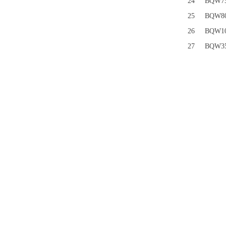
24
BQW75
25
BQW80
26
BQW10
27
BQW35