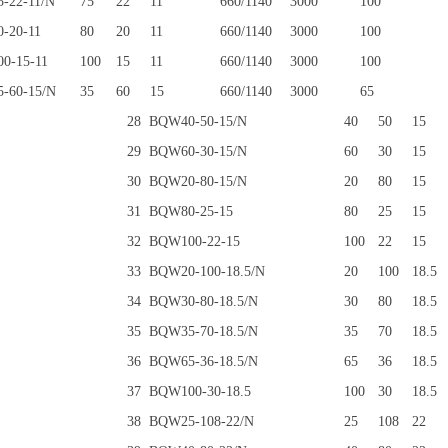
-22-11/N
75
22
11
660/1140
3000
100
-20-11
80
20
11
660/1140
3000
100
0-15-11
100
15
11
660/1140
3000
100
-60-15/N
35
60
15
660/1140
3000
65
28
BQW40-50-15/N
40
50
15
29
BQW60-30-15/N
60
30
15
30
BQW20-80-15/N
20
80
15
31
BQW80-25-15
80
25
15
32
BQW100-22-15
100
22
15
33
BQW20-100-18.5/N
20
100
18.5
34
BQW30-80-18.5/N
30
80
18.5
35
BQW35-70-18.5/N
35
70
18.5
36
BQW65-36-18.5/N
65
36
18.5
37
BQW100-30-18.5
100
30
18.5
38
BQW25-108-22/N
25
108
22