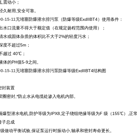
低,震动小；
,经久耐用,安全可靠。
00-15-11无堵塞防爆潜水排污泵
（
防爆等级ExdIIBT4
）
使用条件：
电泵出水口流量不得大于额定值（在规定扬程范围内使用）；
抽送清水或固体杂质的体积比不大于2%的轻度污水；
水深度不超过5m；
不越过 40℃；
送液体的PH值5-9之间。
00-15-11无堵塞防爆潜水排污泵
防爆等级ExdIIBT4结构图
密封装置
胶圈密封,*防止水从电缆处渗入电机内部。
爆型潜水电机,防护等级为IPX8,定子绕组绝缘等级为F 级（155℃）,
转子总成
3 级做动平衡试验,保证泵运行时振动小,轴承和密封寿命更长。