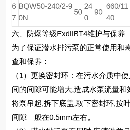
6
BQW50-240/2-9
24
660/11
50
90
7
0N
0
40
六、
防爆等级ExdIIBT4维护与保养
为了保证潜水排污泵的正常使用和寿
查和保养：
（1）更换密封环：在污水介质中使
间的间隙可能增大,造成水泵流量和效
将泵吊起,拆下底盖,取下密封环,按
间隙一般在0.5mm左右。