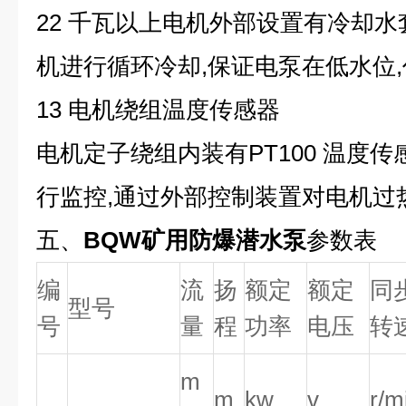
22 千瓦以上电机外部设置有冷却水
机进行循环冷却,保证电泵在低水位
13 电机绕组温度传感器
电机定子绕组内装有PT100 温度
行监控,通过外部控制装置对电机过
五、
BQW矿用防爆潜水泵
参数表
编
流
扬
额定
额定
同
型号
号
量
程
功率
电压
转
m
m
kw
v
r/m