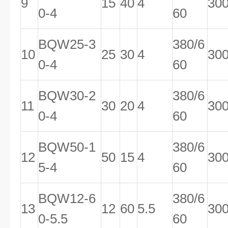
9
15
40
4
30
0-4
60
BQW25-3
380/6
10
25
30
4
30
0-4
60
BQW30-2
380/6
11
30
20
4
30
0-4
60
BQW50-1
380/6
12
50
15
4
30
5-4
60
BQW12-6
380/6
13
12
60
5.5
30
0-5.5
60