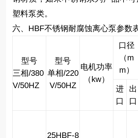
塑料泵类。
六、HBF不锈钢耐腐蚀离心泵参数
口径
（m
型号
型号
电机功率
m）
三相/380
单相/220
（kw）
V/50HZ
V/50HZ
进
出
口
口
25HBF-8