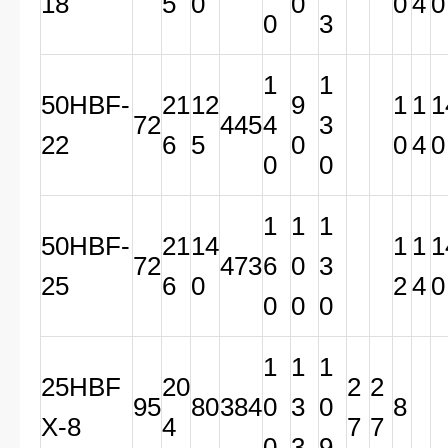
18
5
0
0
0
4
0
0
3
1
1
50HBF-
21
12
9
1
1
1
72
445
4
3
22
6
5
0
0
4
0
0
0
1
1
1
50HBF-
21
14
1
1
1
72
473
6
0
3
25
6
0
2
4
0
0
0
0
1
1
1
25HBF
20
2
2
95
80
384
0
3
0
8
X-8
4
7
7
0
3
9