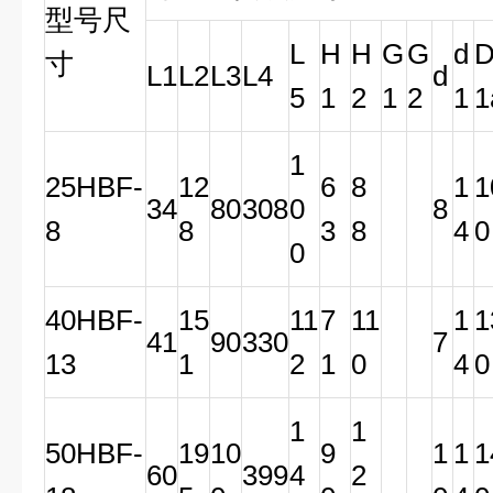
型号尺
L
H
H
G
G
d
寸
L1
L2
L3
L4
d
5
1
2
1
2
1
1
1
25HBF-
12
6
8
1
1
34
80
308
0
8
8
8
3
8
4
0
0
40HBF-
15
11
7
11
1
1
41
90
330
7
13
1
2
1
0
4
0
1
1
50HBF-
19
10
9
1
1
1
60
399
4
2