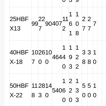
1
1
25HBF
22
11
2
2
407
99
90
6
0
7
X13
7
2
7
7
1
8
1
1
1
40HBF
10
26
10
3
3
1
464
4
9
2
X-18
7
0
0
8
8
0
0
3
2
1
2
1
50HBF
11
28
14
5
5
1
540
6
2
3
X-22
8
3
0
0
0
0
0
0
3