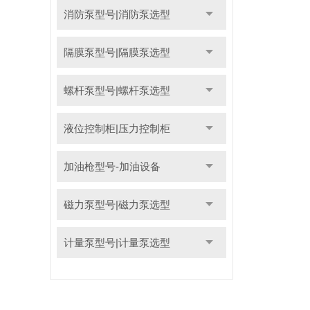
消防泵型号|消防泵选型
隔膜泵型号|隔膜泵选型
螺杆泵型号|螺杆泵选型
液位控制柜|压力控制柜
加油枪型号-加油设备
磁力泵型号|磁力泵选型
计量泵型号|计量泵选型