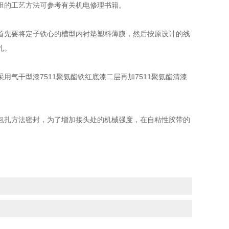
的工艺方法可参考有关机电修理书籍。
先要将定子铁心的槽型内衬垫塑料薄膜，然后按原设计的线
扎。
干型漆7511聚氨酯铁红底漆二层再加7511聚氨酯清漆
扎方法密封，为了增加接头处的机械强度，在自粘性胶带的