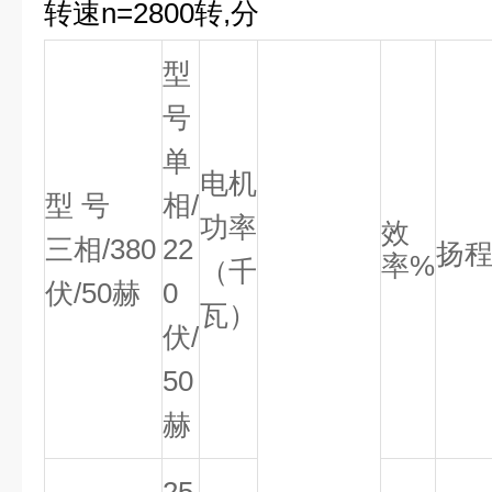
转速n=2800转,分
型
号
单
电机
型 号
相/
功率
效
三相/380
22
扬程
率%
（千
伏/50赫
0
瓦）
伏/
50
赫