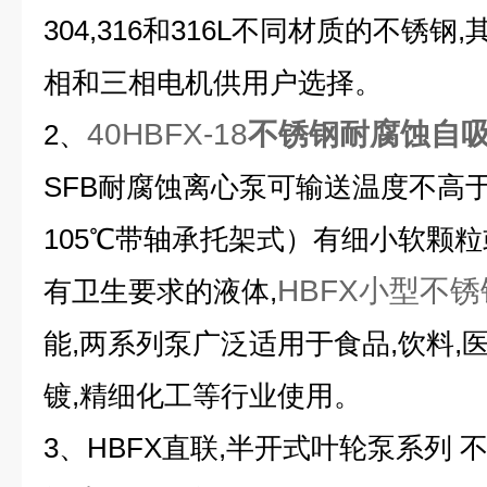
304,316和316L不同材质的不锈
相和三相电机供用户选择。
40HBFX-18
不锈钢耐腐蚀自
2
、
SFB耐腐蚀离心泵
可输送温度不高于
105℃带轴承托架式
）有细小软颗粒
HBFX小型不
有卫生要求的液体,
能,两系列泵广泛适用于食品,饮料,医
镀,精细化工等行业使用。
3、HBFX直联,半开式叶轮泵系列