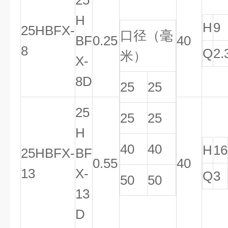
25
H
H
9
25HBFX-
口径（毫
BF
0.25
40
8
Q
2.
米）
X-
8D
25
25
25
25
25
H
40
40
H
16
25HBFX-
BF
0.55
40
13
X
-
Q
3
50
50
13
D