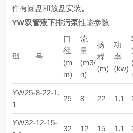
件有圆盘和放盘安装。
YW双管液下排污泵
性能参数
口
流
扬
功
径
量
型 号
程
率
(m
(m3/
(m)
(kw)
m)
h)
YW25-8-22-1.
25
8
22
1.1
1
YW32-12-15-
32
12
15
1.1