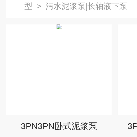
型
>
污水泥浆泵|长轴液下泵
3PN3PN卧式泥浆泵
3