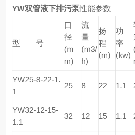
YW双管液下排污泵
性能参数
口
流
扬
功
径
量
型 号
程
率
(m
(m3/
(m)
(kw)
m)
h)
YW25-8-22-1.
25
8
22
1.1
1
YW32-12-15-
32
12
15
1.1
1.1