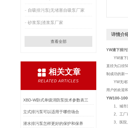
自吸排污泵|无堵塞自吸泵厂家
砂浆泵|渣浆泵厂家
详情介
查看全部
YW液下排污
YW液下排污
直径为口径5
相关文章
制成功的新
RELATED ARTICLES
YW无堵塞
用户的欢迎
YW100-1
XBD-W卧式单级消防泵技术参数表三
1、城市污
立式排污泵可以适用于哪些场合
2、工厂商
3、医院、
潜水排污泵怎样更好的保护和保养