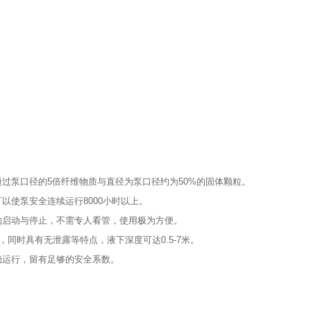
过泵口径的5倍纤维物质与直径为泵口径约为50%的固体颗粒。
使泵安全连续运行8000小时以上。
启动与停止，不需专人看管，使用极为方便。
时具有无泄露等特点，液下深度可达0.5-7米。
运行，留有足够的安全系数。