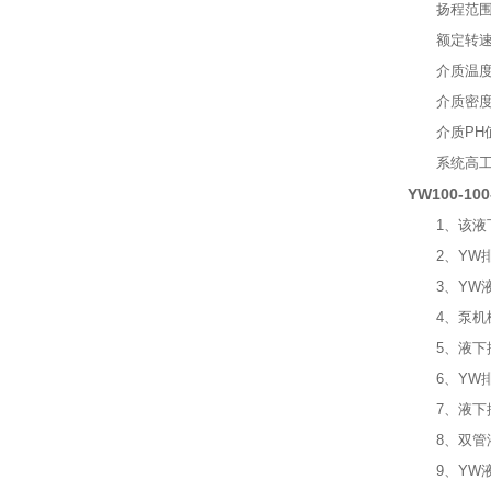
扬程范围：
额定转速n：1
介质温度：－
介质密度：≤1
介质PH值
系统高工作压
YW100-1
1、该液下
2、YW排
3、YW液
4、泵机械
5、液下排
6、YW排
7、液下排
8、双管液
9、YW液