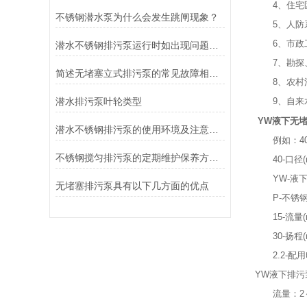
4、住宅区
不锈钢潜水泵为什么会发生跳闸现象？
5、人防系
6、市政工
潜水不锈钢排污泵运行时如出现问题可这样处理
7、勘探、
简述无堵塞立式排污泵的常见故障相应解决方法
8、农村沼
潜水排污泵叶轮类型
9、自来水
YW液下无
潜水不锈钢排污泵的使用环境及注意事项
例如：40YW
不锈钢搅匀排污泵的定期维护保养方法分享
40-口径(
YW-液下
无堵塞排污泵具有以下几方面的优点
P-不锈钢
15-流量(m
30-扬程(
2.2-配用电
YW液下排污
流量：2～8