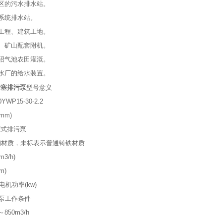
的污水排水站。
统排水站。
程、建筑工地。
矿山配套附机。
气池农田灌溉。
厂的给水装置。
堵塞排污泵
型号意义
P15-30-2.2
mm)
式排污泵
材质，未标表示普通铸铁材质
3/h)
m)
机功率(kw)
泵工作条件
50m3/h