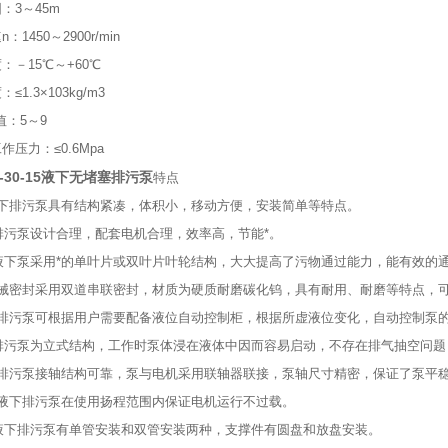
3～45m
450～2900r/min
15℃～+60℃
.3×103kg/m3
：5～9
力：≤0.6Mpa
00-30-15液下无堵塞排污泵
特点
排污泵具有结构紧凑，体积小，移动方便，安装简单等特点。
污泵设计合理，配套电机合理，效率高，节能*。
下泵采用*的单叶片或双叶片叶轮结构，大大提高了污物通过能力，能有效的通
密封采用双道串联密封，材质为硬质耐磨碳化钨，具有耐用、耐磨等特点，可以
污泵可根据用户需要配备液位自动控制柜，根据所虚液位变化，自动控制泵的
污泵为立式结构，工作时泵体浸在液体中因而容易启动，不存在排气抽空问题，同
污泵接轴结构可靠，泵与电机采用联轴器联接，泵轴尺寸精密，保证了泵平稳
下排污泵在使用扬程范围内保证电机运行不过载。
下排污泵有单管安装和双管安装两种，支撑件有圆盘和放盘安装。