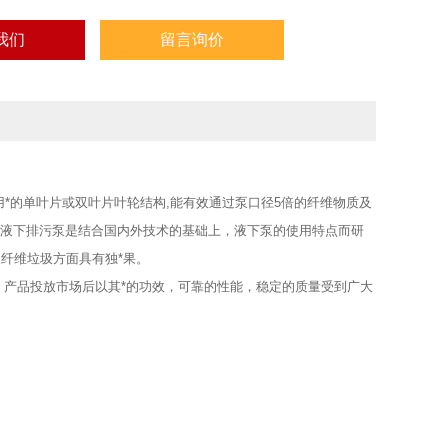
我们
留言询价
*的单叶片或双叶片叶轮结构,能有效通过泵口径5倍的纤维物质及
。YW液下排污泵是结合国内外技术的基础上，液下泵的使用特点而研
纤维垃圾方面具有独*果。
产品投放市场后以其*的功效，可靠的性能，稳定的质量受到广大