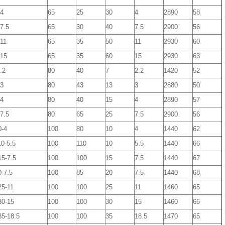
-4
65
25
30
4
2890
58
7.5
65
30
40
7.5
2900
56
11
65
35
50
11
2930
60
-15
65
35
60
15
2930
63
.2
80
40
7
2.2
1420
52
-3
80
43
13
3
2880
50
-4
80
40
15
4
2890
57
7.5
80
65
25
7.5
2900
56
0-4
100
80
10
4
1440
62
0-5.5
100
110
10
5.5
1440
66
5-7.5
100
100
15
7.5
1440
67
-7.5
100
85
20
7.5
1440
68
5-11
100
100
25
11
1460
65
30-15
100
100
30
15
1460
66
5-18.5
100
100
35
18.5
1470
65