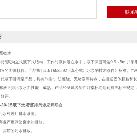
联系
绍
泵
概述
泵为立式液下式结构，工作时泵体浸在水中，液下深度可达0.5～5m,并采用
0%的固体颗粒。产品执行JB/T6525-92《离心式污水泵的技术条件》标准
一代液下排污泵产品，具有节能*、防缠绕、无堵塞等特点，在排送固体颗粒和长
液下排污泵水力性能、成熟，产品经测试各项性能指标均达到有关标准规定，
和好评。
00-30-15液下无堵塞排污泵
适用场合
水处理厂排水系统。
业严重污染废水的排放。
宾馆的污水排放。