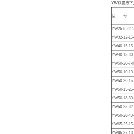
YW双管液下
型 号
YW25-8-22-1
YW32-12-15-
YW40-15-15-
YW40-15-30-
YW50-20-7-0
YW50-10-10-
YW50-20-15-
YW50-15-25-
YW50-18-30
YW50-25-32-
YW50-20-40-
YW65-25-15-
YW65-37-13