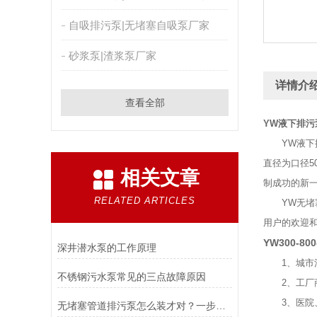
自吸排污泵|无堵塞自吸泵厂家
砂浆泵|渣浆泵厂家
详情介
查看全部
YW液下排污
YW液下排污
直径为口径5
相关文章
制成功的新
RELATED ARTICLES
YW无堵塞
用户的欢迎
YW300-8
深井潜水泵的工作原理
1、城市污
不锈钢污水泵常见的三点故障原因
2、工厂商
3、医院、
无堵塞管道排污泵怎么装才对？一步步教您正确安装方法