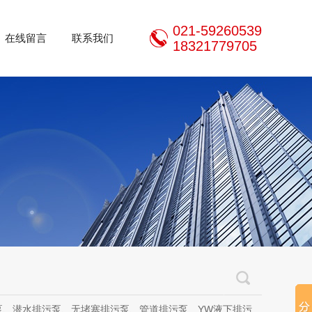
021-59260539
在线留言
联系我们
18321779705
泵、无堵塞排污泵、管道排污泵、YW液下排污泵、立式无堵塞排污泵、管道离心泵、无堵塞自吸泵、不锈钢离心泵