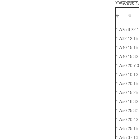
YW双管液下
型 号
YW25-8-22-1
YW32-12-15-
YW40-15-15-
YW40-15-30-
YW50-20-7-0
YW50-10-10-
YW50-20-15-
YW50-15-25-
YW50-18-30
YW50-25-32-
YW50-20-40-
YW65-25-15-
YW65-37-13