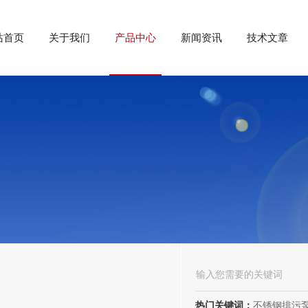
站首页
关于我们
产品中心
新闻资讯
技术文章
热门关键词：
不锈钢排污泵、潜水排污