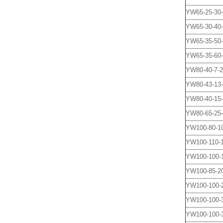
YW65-25-30
YW65-30-40-
YW65-35-50-
YW65-35-60
YW80-40-7-2
YW80-43-13
YW80-40-15
YW80-65-25-
YW100-80-1
YW100-110-1
YW100-100-1
YW100-85-20
YW100-100-2
YW100-100-
YW100-100-3