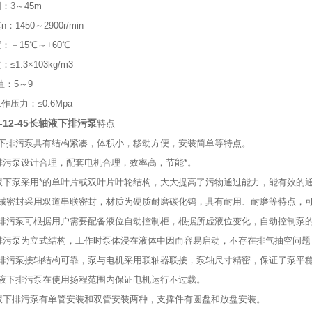
3～45m
450～2900r/min
15℃～+60℃
.3×103kg/m3
：5～9
力：≤0.6Mpa
00-12-45长轴液下排污泵
特点
排污泵具有结构紧凑，体积小，移动方便，安装简单等特点。
污泵设计合理，配套电机合理，效率高，节能*。
下泵采用*的单叶片或双叶片叶轮结构，大大提高了污物通过能力，能有效的通
密封采用双道串联密封，材质为硬质耐磨碳化钨，具有耐用、耐磨等特点，可以
污泵可根据用户需要配备液位自动控制柜，根据所虚液位变化，自动控制泵的
污泵为立式结构，工作时泵体浸在液体中因而容易启动，不存在排气抽空问题，同
污泵接轴结构可靠，泵与电机采用联轴器联接，泵轴尺寸精密，保证了泵平稳
下排污泵在使用扬程范围内保证电机运行不过载。
下排污泵有单管安装和双管安装两种，支撑件有圆盘和放盘安装。