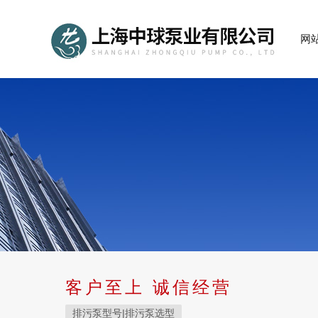
网
客户至上 诚信经营
排污泵型号|排污泵选型