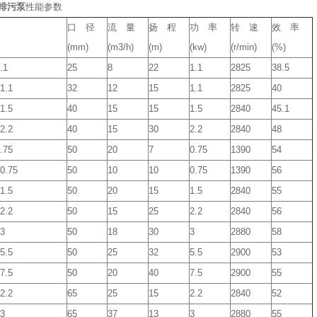
排污泵
性能参数
口 径
流 量
扬 程
功 率
转 速
效 率
(mm)
(m3/h)
(m)
(kw)
(r/min)
(%)
.1
25
8
22
1.1
2825
38.5
1.1
32
12
15
1.1
2825
40
1.5
40
15
15
1.5
2840
45.1
2.2
40
15
30
2.2
2840
48
.75
50
20
7
0.75
1390
54
0.75
50
10
10
0.75
1390
56
1.5
50
20
15
1.5
2840
55
2.2
50
15
25
2.2
2840
56
-3
50
18
30
3
2880
58
5.5
50
25
32
5.5
2900
53
7.5
50
20
40
7.5
2900
55
2.2
65
25
15
2.2
2840
52
-3
65
37
13
3
2880
55