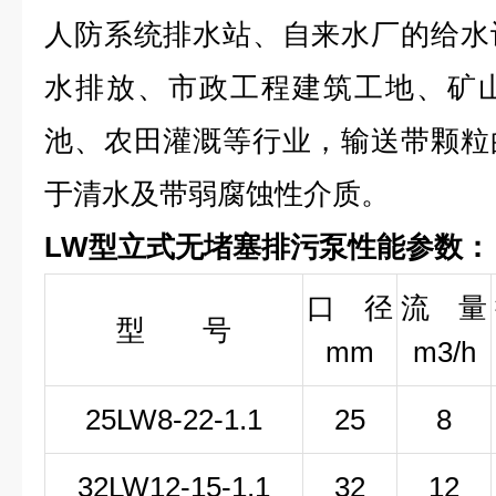
人防系统排水站、自来水厂的给水
水排放、市政工程建筑工地、矿
池、农田灌溉等行业，输送带颗粒
于清水及带弱腐蚀性介质。
LW型立式无堵塞排污泵性能参数：
口 径
流 量
型 号
mm
m3/h
25LW
8-22-1
.1
25
8
32LW
12-15-1
.1
32
12