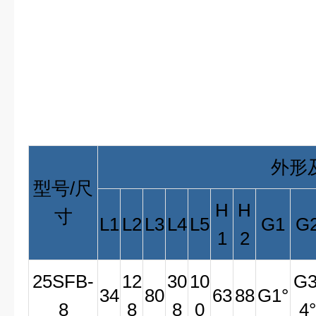
外形
型号
/
尺
H
H
寸
L1
L2
L3
L4
L5
G1
G
1
2
25SFB-
12
30
10
G3
34
80
63
88
G1°
8
8
8
0
4°