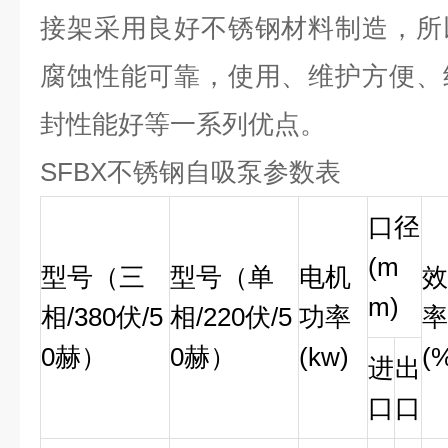
接架采用良好不锈钢材料制造，所
腐蚀性能可靠，使用、维护方便、
封性能好等一系列优点。
SFBX不锈钢自吸
泵
参数表
口径
(m
型号（三
型号（单
电机
效
m)
相/380伏/5
相/220伏/5
功率
率
0赫）
0赫）
(kw)
(
进
出
口
口