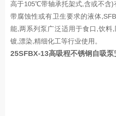
高于105℃带轴承托架式,含或不含
带腐蚀性或有卫生要求的液体,SF
能,两系列泵广泛适用于食口,饮料,
镀,漂染,
精细化
工
等行业使用。
25SFBX-13高吸程不锈钢自吸泵