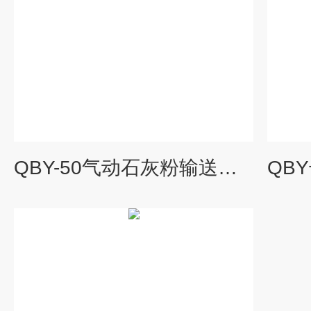
QBY-50气动石灰粉输送泵/粉料隔膜泵