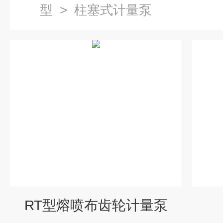
型
>
柱塞式计量泵
RT型熔喷布齿轮计量泵