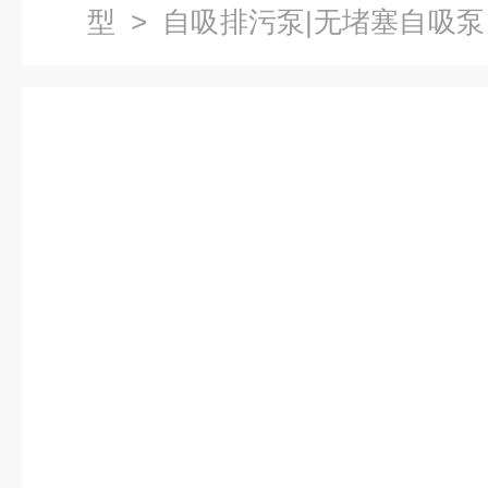
型
>
自吸排污泵|无堵塞自吸泵
式自吸泵