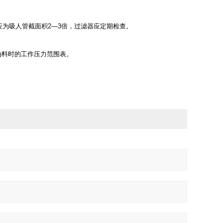
。
为吸人管截面积2—3倍，过滤器应定期检查。
油料时的工作压力范围表。