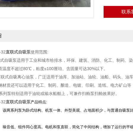
联系
绍
-32
直联式自吸泵
使用范围:
直联式自吸泵适用于工业和城市给排水，环保、建筑、消防、化工、制药、
温度不超过80℃，粘度≤100厘珀、含固量可达30%以下。
-A直联式自吸离心油泵，广泛适用于油库、加油站、油轮、油船、码头、
钢材质还可以适用于化工、制药、酿造、电镀、印刷、造纸、电力矿山等，输送
该系列泵特别适用于油轮或输水船舶上，可兼作扫舱泵扫舱效果好。
-32
直联式自吸泵
产品特点:
。该两系列泵为卧式结构、机泵一体、外型美观、占地面积少，与普通自吸泵比较
。
稳、噪音低、组件同心度高。电机和泵直联，简化了中间结构，增加了运行的平