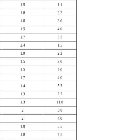
1.9
1.1
1.8
2.2
1.8
3.0
1.5
4.0
1.7
5.5
2.4
1.5
1.9
2.2
1.5
3.0
1.5
4.0
1.7
4.0
1.4
5.5
1.3
7.5
1.3
11.0
2
3.0
2
4.0
1.9
5.5
1.8
7.5