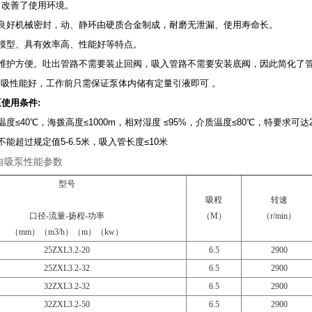
，改善了使用环境。
用良好机械密封，动、静环由硬质合金制成，耐磨无泄漏、使用寿命长。
力模型、具有效率高、性能好等特点。
用维护方便。吐出管路不需要装止回阀，吸入管路不需要安装底阀，因此简化了
自吸性能好，工作前只需保证泵体
内储有定量引液即可
。
使用条件:
度≤40℃，海拨高度≤1000m，相对湿度 ≤95%，介质温度≤80℃，特要求可达2
不能超过规定值5-6.5米，吸入管长度≤10米
式自吸泵性能参数
型号
吸程
转速
口径-流量-扬程-功率
（M）
（r/min）
（mm）（m3/h）（m）（kw）
25ZXL3.2-20
6.5
2900
25ZXL3.2-32
6.5
2900
32ZXL3.2-32
6.5
2900
32ZXL3.2-50
6.5
2900