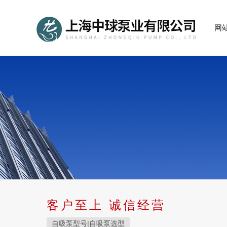
网
客户至上 诚信经营
自吸泵型号|自吸泵选型