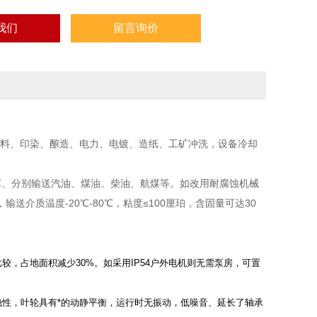
我们
留言询价
染料、印染、酿造、电力、电镀、造纸、工矿冲洗，设备冷却
油车、分别输送汽油、煤油、柴油、航煤等。如改用耐腐蚀机械
介质温度-20℃-80℃，粘度≤100厘珀，含固量可达30
，占地面积减少30%。如采用IP54户外电机则无需泵房，可置
稳性，叶轮具有*的动静平衡，运行时无振动，低噪音、延长了轴承