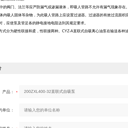
路中的阀门、法兰等应严防漏气或渗漏液体，即吸人管路不允许有漏气现象存在
泵体内吸人固体等杂物，为此吸人管路上应设置过滤器。过滤器的有效过流面积应
装时，应使泵及管足各的静电接地电阻达到其规定要求。
方式分为硬性联接和柔，性联接两种。CYZ-A直联式自吸离心油泵在输送各种
价
产品：
的单位：