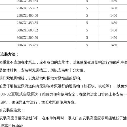
200ZXL350-65
5
1450
250ZXL550-32
5
1450
250ZXL400-50
5
1450
250ZXL450-55
5
1450
300ZXL600-32
5
1450
300ZXL500-50
5
1450
300ZXL550-55
5
1450
泵
安装方法：
管路重量不应加在水泵上，应有各自的支承体，以免使泵变形影响运行性能和寿
机是整体结构，安装时无需找正，所以安装时十分方便。
必须拧紧地脚螺栓，以免起动时振动对泵性能的影响。
泵前应仔细检查泵流道内有无影响水泵运行的硬质物（如石块、铁粒等），以免
00-32
直联式自吸泵
为了维修方便和使用安全，在泵的进出口管路上各安装一
内运行，确保泵正常运行，增长水泵的使用寿命。
的安装应注意：
的安装高度尽量不超过5米，在条件许可时，吸人口的安装高度应尽可能地低于
，提高扫舱功能。