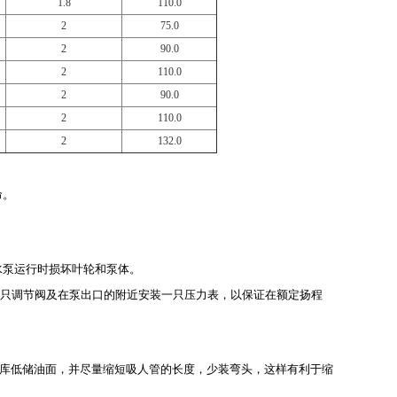
1.8
110.0
2
75.0
2
90.0
2
110.0
2
90.0
2
110.0
2
132.0
命。
水泵运行时损坏叶轮和泵体。
只调节阀及在泵出口的附近安装一只压力表，以保证在额定扬程
油库低储油面，并尽量缩短吸人管的长度，少装弯头，这样有利于缩