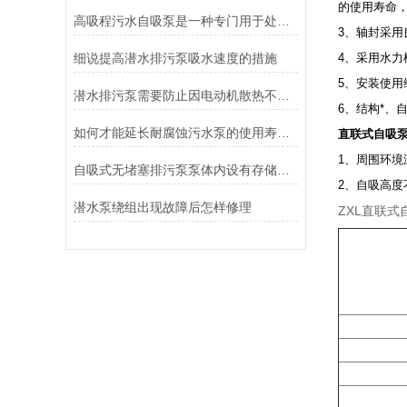
的使用寿命
高吸程污水自吸泵是一种专门用于处理污水和含有杂质流体的设备
3、轴封采
细说提高潜水排污泵吸水速度的措施
4、采用水
5、安装使
潜水排污泵需要防止因电动机散热不良导致损坏
6、结构*、
如何才能延长耐腐蚀污水泵的使用寿命？
直联式自吸泵
1、周围环境温
自吸式无堵塞排污泵泵体内设有存储液体的空间
2、自吸高度
潜水泵绕组出现故障后怎样修理
ZXL直联