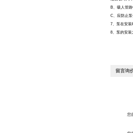
B、吸人管
C、应防止
7、泵在安
8、泵的安装
留言询
您