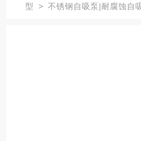
型
>
不锈钢自吸泵|耐腐蚀自
离心泵