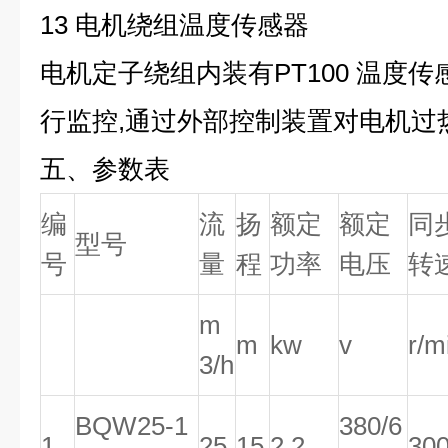
13 电机绕组温度传感器
电机定子绕组内装有PT100 温度
行监控,通过外部控制装置对电机过
五、
参数表
编
流
扬
额定
额定
同
型号
号
量
程
功率
电压
转
m
m
kw
v
r/m
3/h
BQW25-1
380/6
1
25
15
2.2
30