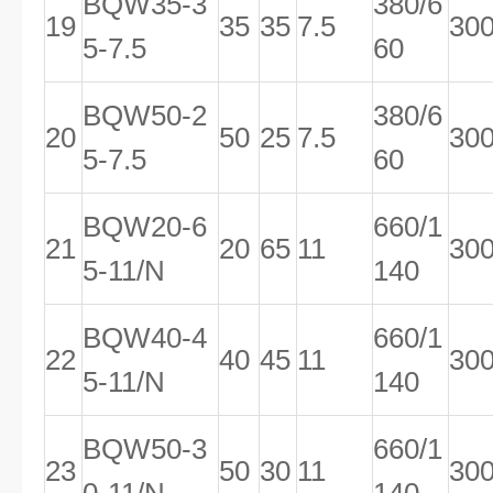
BQW35-3
380/6
19
35
35
7.5
30
5-7.5
60
BQW50-2
380/6
20
50
25
7.5
30
5-7.5
60
BQW20-6
660/1
21
20
65
11
30
5-11/N
140
BQW40-4
660/1
22
40
45
11
30
5-11/N
140
BQW50-3
660/1
23
50
30
11
30