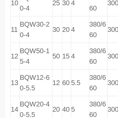
10
25
30
4
30
0-4
60
BQW30-2
380/6
11
30
20
4
30
0-4
60
BQW50-1
380/6
12
50
15
4
30
5-4
60
BQW12-6
380/6
13
12
60
5.5
30
0-5.5
60
BQW20-4
380/6
14
20
40
5
30
0-5.5
60