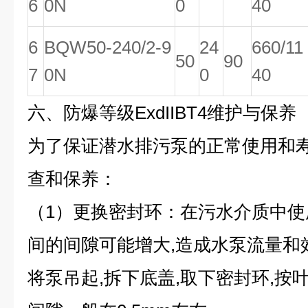
6
0N
0
40
6
BQW50-240/2-9
24
660/11
50
90
7
0N
0
40
六、
防爆等级ExdIIBT4维护与保养
为了保证潜水排污泵的正常使用和寿
查和保养：
（1）更换密封环：在污水介质中使
间的间隙可能增大,造成水泵流量和效
将泵吊起,拆下底盖,取下密封环,按