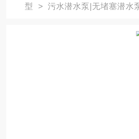
型
>
污水潜水泵|无堵塞潜水
隔爆型排污泵 防爆潜水泵