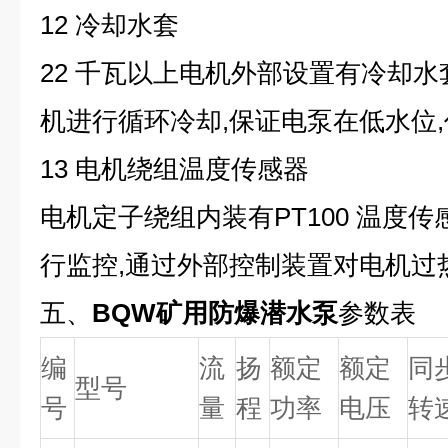
12 冷却水套
22 千瓦以上电机外部设置有冷却水
机进行循环冷却,保证电泵在低水位
13 电机绕组温度传感器
电机定子绕组内装有PT100 温度
行监控,通过外部控制装置对电机过
五、
BQW矿用防爆潜水泵
参数表
编
流
扬
额定
额定
同
型号
号
量
程
功率
电压
转