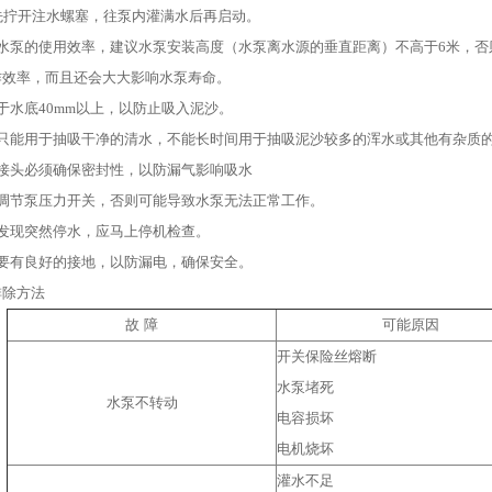
先拧开注水螺塞，往泵内灌满水后再启动。
高水泵的使用效率，建议水泵安装高度（水泵离水源的垂直距离）不高于6米，否
作效率，而且还会大大影响水泵寿命。
于水底40mm以上，以防止吸入泥沙。
泵只能用于抽吸干净的清水，不能长时间用于抽吸泥沙较多的浑水或其他有杂质
各接头必须确保密封性，以防漏气影响吸水
自调节泵压力开关，否则可能导致水泵无法正常工作。
如发现突然停水，应马上停机检查。
壳要有良好的接地，以防漏电，确保安全。
排除方法
故 障
可能原因
开关保险丝熔断
水泵堵死
水泵不转动
电容损坏
电机烧坏
灌水不足