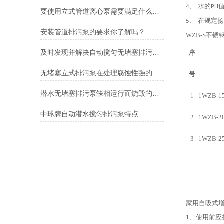
水的
4、
PH
要使用立式管道离心泵需要满足什么条件？
在规定扬
5、
安装管道排污泵的要求你了解吗？
WZB-S不
及时发现并解决自动搅匀无堵塞排污泵故障是延长其使用寿命的关键
序
无堵塞立式排污泵在处理腐蚀性强的液体时也能保持良好的性能
号
潜水无堵塞排污泵缺相运行而烧毁的主要原因和特征
1
1WZB-1
中球牌自动潜水搅匀排污泵特点
2
1WZB-2
3
1WZB-2
家用自吸式
1、使用前