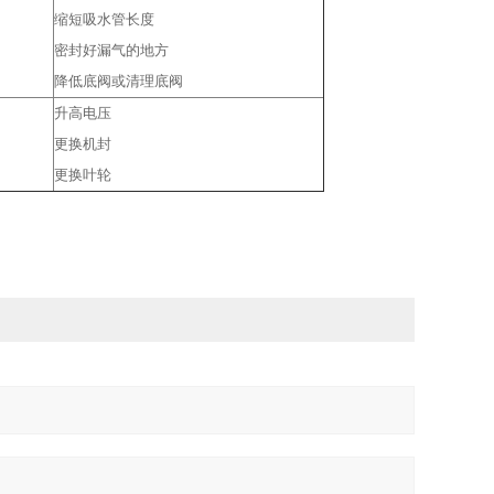
缩短吸水管长度
密封好漏气的地方
降低底阀或清理底阀
升高电压
更换机封
更换叶轮