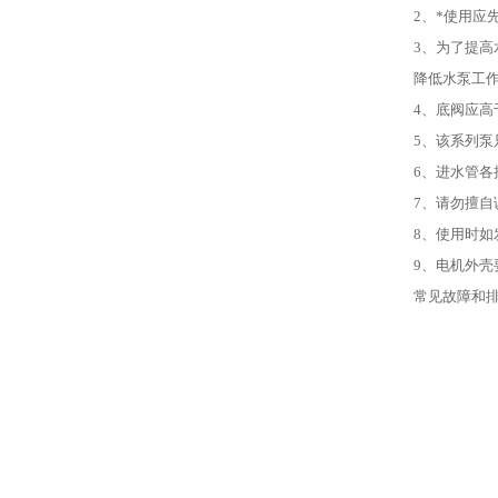
2、*使用应
3、为了提
降低水泵工
4、底阀应高
5、该系列
6、进水管
7、请勿擅
8、使用时
9、电机外
常见故障和