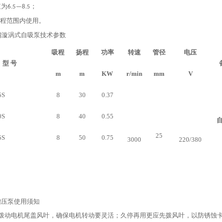
值为
；
6.5—8.5
程范围内使用。
锈钢漩涡式自吸泵技术参数
吸程
扬程
功率
转速
管径
电压
型 号
m
m
KW
r/min
mm
V
5S
8
30
0.37
0S
8
40
0.55
25
5S
8
50
0.75
3000
220/380
增压泵使用须知
应拨动电机尾盖风叶，确保电机转动要灵活；久停再用更应先拨风叶，以防锈蚀