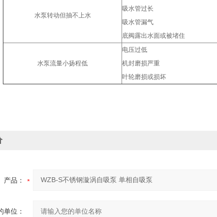
吸水管过长
水泵转动但抽不上水
吸水管漏气
底阀露出水面或被堵住
电压过低
水泵流量小扬程低
机封磨损严重
叶轮磨损或损坏
价
产品：
的单位：