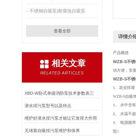
不锈钢自吸泵|耐腐蚀自吸泵
查看全部
详情介
产品概述
相关文章
WZB-S不
动方便，安
RELATED ARTICLES
WZB-S不
、
农业
排灌
1
XBD-W卧式单级消防泵技术参数表三
WZB-S自
水中含有
潜水排污泵型号以及特点
1、
水温不超
2、
维护好潜水排污泵才能让它发挥大作用
电源
频率
3、
无堵塞自吸排污泵维护和保养
型）