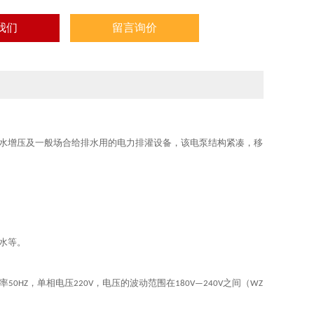
我们
留言询价
水增压及一般场合给排水用的电力排灌
设备
，该电泵结构紧凑，移
水等。
率
，单相电压
，电压的波动范围在
之间（
50HZ
220V
180V—240V
WZ