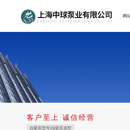
网
客户至上 诚信经营
自吸泵型号|自吸泵选型