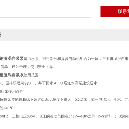
联系
绍
锈钢漩涡自吸泵
是由水泵、密封部分和异步电动机组合为一体，主要供城乡自来
装简单，设计合理，使用安全可靠。
锈钢漩涡自吸泵
使用范围
、园林场喷泉供水
、井下提水
、水塔送水高层建筑送水
2
3
4
吸增压泵使用条件
固体杂质的体积比不超过
，粒度不得大于
毫米；如一般清水、湖水、井
0.1%
0.2
过
℃；
+40
，三相电压
，电压的波动范围在
之间（
型）；电源频
50HZ
380V
342V—418V
WZS