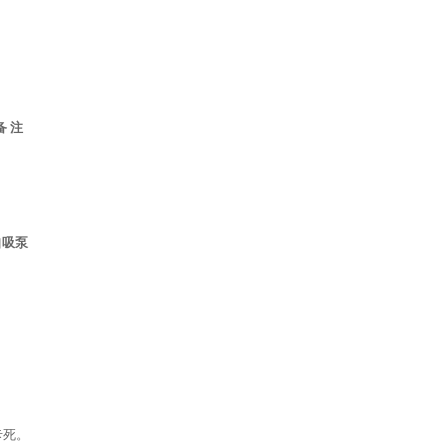
备 注
自吸泵
卡死。