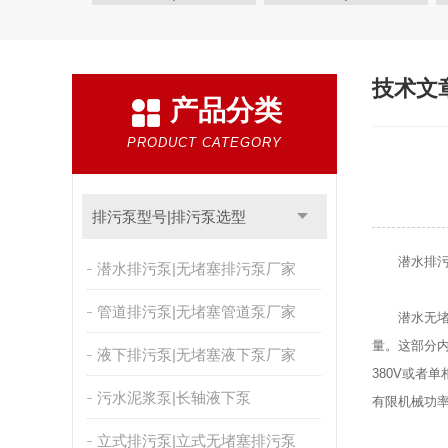
离心泵型号|离心泵选型
油桶泵型号|抽油泵选型
真空泵型号|真空泵选型
消防泵型号|消防泵选型
技术文
产品分类
螺杆泵型号|螺杆泵选型
液位控制柜|压力控制柜
磁力泵型号|磁力泵选型
计量泵型号|计量泵选型
PRODUCT CATEGORY
排污泵型号|排污泵选型
潜水排污泵
潜水排污泵|无堵塞排污泵厂家
管道排污泵|无堵塞管道泵厂家
潜水无堵塞
量。这部分
液下排污泵|无堵塞液下泵厂家
380V或者
污水泥浆泵|长轴液下泵
有限机械功
立式排污泵|立式无堵塞排污泵