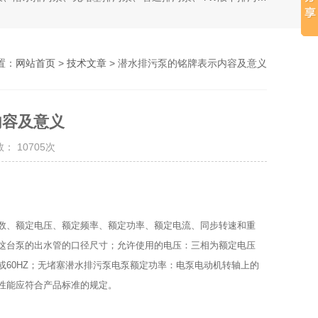
置：
网站首页
>
技术文章
> 潜水排污泵的铭牌表示内容及意义
内容及意义
： 10705次
、额定电压、额定频率、额定功率、额定电流、同步转速和重
这台泵的出水管的口径尺寸；允许使用的电压：三相为额定电压
0HZ或60HZ；无堵塞潜水排污泵电泵额定功率：电泵电动机转轴上的
性能应符合产品标准的规定。