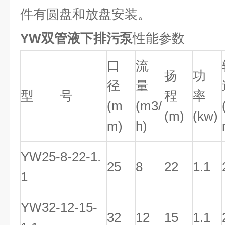
件有圆盘和放盘安装。
YW双管液下排污泵
性能参数
口
流
扬
功
径
量
型 号
程
率
(m
(m3/
(m)
(kw)
m)
h)
YW25-8-22-1.
25
8
22
1.1
1
YW32-12-15-
32
12
15
1.1