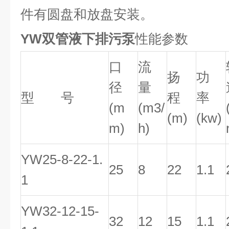
件有圆盘和放盘安装。
YW双管液下排污泵
性能参数
口
流
扬
功
径
量
型 号
程
率
(m
(m3/
(m)
(kw)
m)
h)
YW25-8-22-1.
25
8
22
1.1
1
YW32-12-15-
32
12
15
1.1