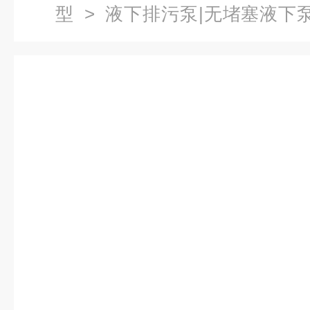
型
>
液下排污泵|无堵塞液下
1.5液下无堵塞排污泵