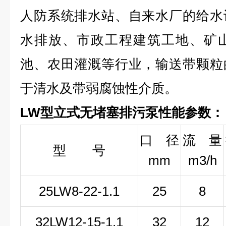
人防系统排水站、自来水厂的给水
水排放、市政工程建筑工地、矿
池、农田灌溉等行业，输送带颗粒
于清水及带弱腐蚀性介质。
LW型立式无堵塞排污泵性能参数：
口 径
流 量
型 号
mm
m3/h
25LW
8-22-1
.1
25
8
32LW
12-15-1
.1
32
12