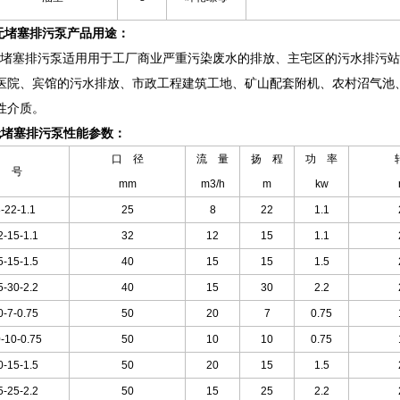
无堵塞排污泵产品用途：
无堵塞排污泵适用用于工厂商业严重污染废水的排放、主宅区的污水排污
医院、宾馆的污水排放、市政工程建筑工地、矿山配套附机、农村沼气池
性介质。
无堵塞排污泵性能参数：
口 径
流 量
扬 程
功 率
 号
mm
m3/h
m
kw
-22-1
.1
25
8
22
1.1
2-15-1
.1
32
12
15
1.1
-15-1.5
40
15
15
1.5
-30-2.2
40
15
30
2.2
0-7-0
.75
50
20
7
0.75
-10-0
.75
50
10
10
0.75
-15-1.5
50
20
15
1.5
-25-2.2
50
15
25
2.2