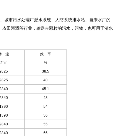
站、城市污水处理厂派水系统、人防系统排水站、自来水厂的
、农田灌溉等行业，输送带颗粒的污水，污物，也可用于清水
转 速
效 率
r/min
%
2825
38.5
2825
40
2840
45.1
2840
48
1390
54
1390
56
2840
55
2840
56