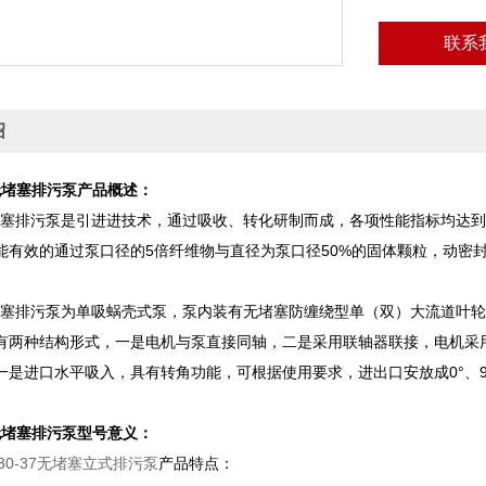
联系
绍
无堵塞排污泵产品概述：
阻塞排污泵是引进进技术，通过吸收、转化研制而成，各项性能指标均达到
能有效的通过泵口径的5倍纤维物与直径为泵口径50%的固体颗粒，动密
阻塞排污泵为单吸蜗壳式泵，泵内装有无堵塞防缠绕型单（双）大流道叶
有两种结构形式，一是电机与泵直接同轴，二是采用联轴器联接，电机采
一是进口水平吸入，具有转角功能，可根据使用要求，进出口安放成0°、90°
无堵塞排污泵型号意义：
0-30-37无堵塞立式排污泵
产品特点：