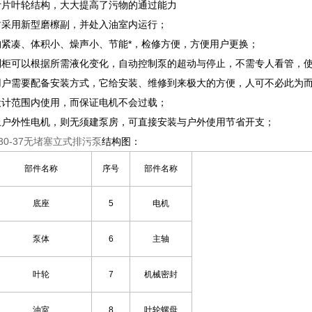
叶片叶轮结构，大大提高了污物的通过能力
封采用新型磨檫副，并处入油室内运行；
构紧凑、体积小、燥声小、节能*，检修方便，方便用户更换；
制柜可以根据所需液化变化，自动控制泵的超动与停止，不需专人看管，
用户需要配备安装方式，它给安装、维修到来极大的方便，人可不必此为
设计范围内使用，而保证电机不会过载；
上户外性电机，则无须建泵房，可直接安装与户外使用节省开支；
0-30-37无堵塞立式排污泵
结构图：
部件名称
序号
部件名称
底座
5
电机
泵体
6
主轴
叶轮
7
机械密封
油室
8
叶轮螺母