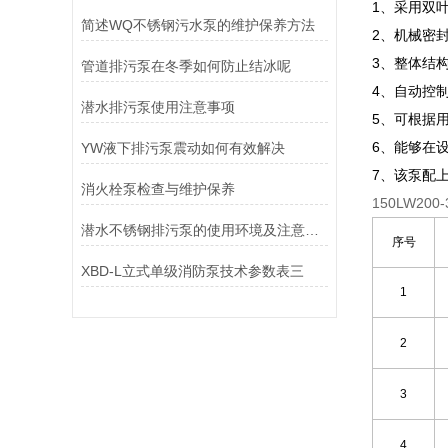
1、采用双
简述WQ不锈钢污水泵的维护保养方法
2、机械密
3、整体结
管道排污泵在冬季如何防止结冰呢
4、自动控
潜水排污泵使用注意事项
5、可根据
6、能够在
YW液下排污泵震动如何有效解决
7、该泵配
消火栓泵检查与维护保养
150LW20
潜水不锈钢排污泵的使用环境及注意事项
序号
XBD-L立式单级消防泵技术参数表三
1
2
3
4