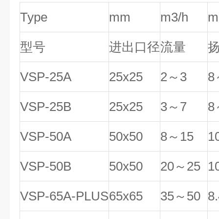
Type
mm
m3/h
m
型号
进出口径
流量
VSP-25A
25x25
2～3
8
VSP-25B
25x25
3～7
8
VSP-50A
50x50
8～15
1
VSP-50B
50x50
20～25
1
VSP-65A-PLUS
65x65
35～50
8