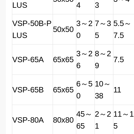
LUS
4
3
VSP
-50B-P
3
～
2
7
～
3
5.5
～
50x50
LUS
0
5
7.5
3
～
2
8
～
2
VSP
-65A
65x65
7.5
6
9
6
～
5
10
～
VSP
-65B
65x65
11
0
38
45
～
2
～
2
11
～
1
VSP
-80A
80x80
65
1
5