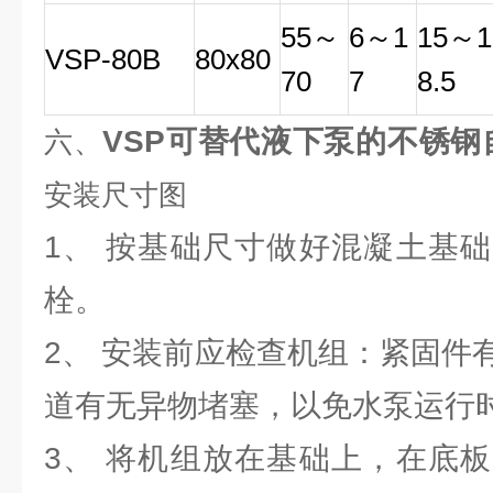
55
～
6
～
1
15
～
1
VSP-80B
80x80
70
7
8.5
VSP
可替代液下泵的不锈钢
六、
安装尺寸图
1、 按基础尺寸做好混凝土基
栓。
2、 安装前应检查机组：紧固件
道有无异物堵塞，以免水泵运行
3、 将机组放在基础上，在底