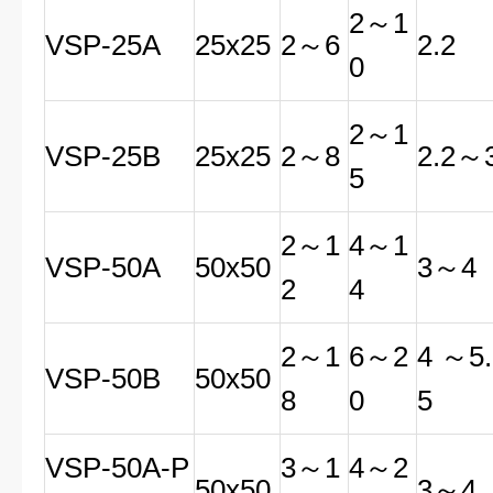
2
～
1
VSP
-25A
25x25
2
～
6
2.2
0
2
～
1
VSP
-25B
25x25
2
～
8
2.2
～
5
2
～
1
4
～
1
VSP
-50A
50x50
3
～
4
2
4
2
～
1
6
～
2
4
～
5.
VSP
-50B
50x50
8
0
5
VSP
-50A-P
3
～
1
4
～
2
50x50
3
～
4