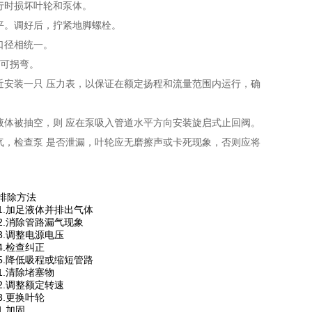
行时损坏叶轮和泵体。
平。调好后，拧紧地脚螺栓。
口径相统一。
方可拐弯。
近安装一只 压力表，以保证在额定扬程和流量范围内运行，确
液体被抽空，则 应在泵吸入管道水平方向安装旋启式止回阀。
气，检查泵 是否泄漏，叶轮应无磨擦声或卡死现象，否则应将
排除方法
1.加足液体并排出气体
2.消除管路漏气现象
3.调整电源电压
4.检查纠正
5.降低吸程或缩短管路
1.清除堵塞物
2.调整额定转速
3.更换叶轮
1.加固