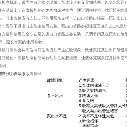
前应检查机组：紧固件有无松动现象，泵体流道有无异物堵塞，以免水泵运
组放在基础上，在底板和基础之间放成对楔垫，通过调整楔垫，找正泵的水
吸入、吐出管路应有支架，不能用泵来支撑！进出口管路口径应与泵进出口
装时：应取下进出口上防尘盖再安装。泵出口管路必须保证垂直向上1米后
维修方便和使用安全，在泵的进出口管路上各安装一只调节阀及在泵出口附
行，延长水泵的使用寿命。
泵停机时液体会从高位向低位倒流并产生虹吸现象，致使泵腔及进出口管道
装好开机前：应拨动泵轴使泵转动并往泵腔灌液，让液体充满泵腔并排出空
原因。
氟塑料强力自吸泵
故障排除
故障现象
产生原因
1.泵体内储液不足
2.吸入管路漏气
泵不出水
3.转速太低
4.泵反转
5.吸程太高或吸入管路太长
1.吸入与排出管道堵塞
泵出水不足
2.功率不足转速太低
3.叶轮损坏
1.底脚不稳