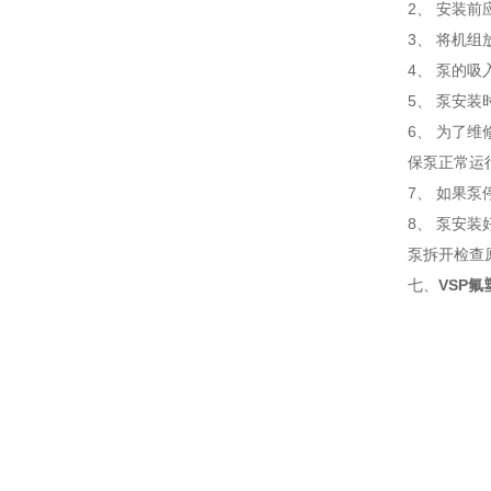
2、 安装
3、 将机
4、 泵的
5、 泵安
6、 为了
保泵正常运
7、 如果
8、 泵安
泵拆开检查
VSP
七、