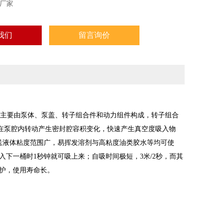
厂家
我们
留言询价
，主要由泵体、泵盖、转子组合件和动力组件构成，转子组合
在泵腔内转动产生密封腔容积变化，快速产生真空度吸入物
输送液体粘度范围广，易挥发溶剂与高粘度油类胶水等均可使
下一桶时1秒钟就可吸上来；自吸时间极短，3米/2秒，而其
维护，使用寿命长。