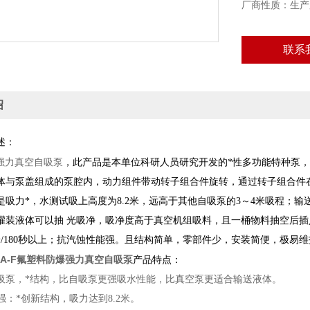
厂商性质：生产
联系
绍
述：
料强力真空自吸泵
，此产品是本单位科研人员研究开发的*性多功能特种泵
体与泵盖组成的泵腔内，动力组件带动转子组合件旋转，通过转子组合件
是吸力*，水测试吸上高度为8.2米，远高于其他自吸泵的3～4米吸程；
灌装液体可以抽 光吸净，吸净度高于真空机组吸料，且一桶物料抽空后插入
米/180秒以上；抗汽蚀性能强。且结构简单，零部件少，安装简便，极易
50A-F氟塑料防爆强力真空自吸泵
产品特点：
吸泵，*结构，比自吸泵更强吸水性能，比真空泵更适合输送液体。
力强：*创新结构，吸力达到8.2米。