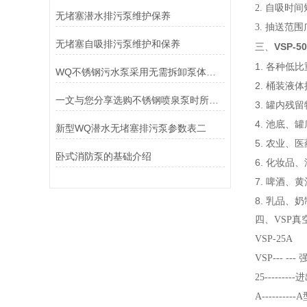
2. 自吸时间短
无堵塞潜水排污泵维护保养
3. 抽送
无堵塞自吸排污泵维护和保养
VSP-
三、
1. 各种
WQ不锈钢污水泵采用无需拆卸泵体即可更换机封的独特设计
2. 桶装液
一文与您分享选购不锈钢喷泉泵时所需要考虑的重要因素
3. 罐内残
4. 池底、
新型WQ潜水无堵塞排污泵参数表二
5. 农业、
卧式消防泵的基础介绍
6. 化妆
7. 啤酒、
8. 乳品、
四、VSP
VSP-25A
VSP--- -
25------
A------