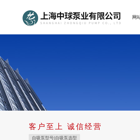
网
客户至上 诚信经营
自吸泵型号|自吸泵选型