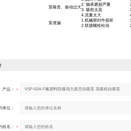
2. 轴承磨损严重
泵噪音、振动过大
3. 吸程太高
4.流量太大
1.机械密封件损坏
泵泄漏
2.联接螺栓松动
价
产品：
的单位：
的姓名：