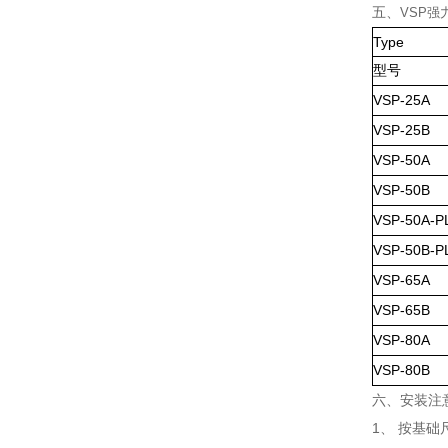
五、
VSP
Type
型号
VSP
-25A
VSP
-25B
VSP
-50A
VSP
-50B
VSP
-50A-P
VSP
-50B-P
VSP
-65A
VSP
-65B
VSP
-80A
VSP-80B
六、
安装注
1、 按基