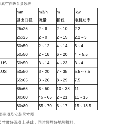
强力真空自吸泵参数表
mm
m3/h
m
kw
进出口径
流量
扬程
电机功率
25x25
2
6
2
10
2.2
～
～
25x25
2
8
2
15
2.2
3
～
～
～
50x50
2
12
4
14
3
4
～
～
～
50x50
2
18
6
20
4
5.5
～
～
～
LUS
50x50
3
14
4
23
3
4
～
～
～
LUS
50x50
3
20
7
35
5.5
7.5
～
～
～
65x65
3
26
8
29
7.5
～
～
65x65
6
50
10
38
11
～
～
80x80
45
65
2
21
11
15
～
～
～
80x80
55
70
6
17
15
18.5
～
～
～
意事项及安装尺寸图
础尺寸做好混凝土基础，同时预埋好地脚螺栓。