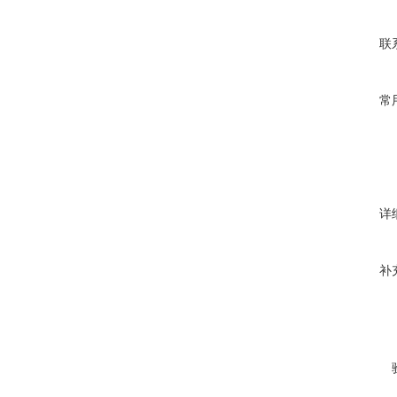
联
常
详
补