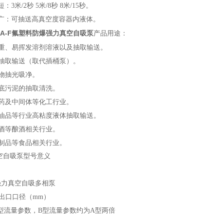
：3米/2秒 5米/8秒 8米/15秒。
范围广：可抽送高真空度容器内液体。
50A-F氟塑料防爆强力真空自吸泵
产品用途：
低比重、易挥发溶剂溶液以及抽取输送。
体抽取输送（取代插桶泵）。
留物抽光吸净。
罐底污泥的抽取清洗。
医药及中间体等化工行业。
品、油品等行业高粘度液体抽取输送。
黄酒等酿酒相关行业。
奶制品等食品相关行业。
真空自吸泵型号意义
-- 强力真空自吸多相泵
---进出口口径（mm）
----A型流量参数，B型流量参数约为A型两倍