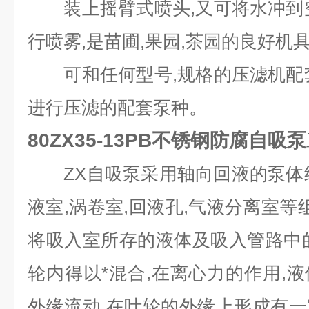
装上摇臂式喷头,又可将水冲到空
行喷雾,是苗圃,果园,茶园的良好机
可和任何型号,规格的压滤机配套
进行压滤的配套泵种。
80ZX35-13PB不锈钢防腐自吸泵
ZX自吸泵采用轴向回液的泵体结
液室,涡卷室,回液孔,气液分离室等
将吸入室所存的液体及吸入管路中
轮内得以*混合,在离心力的作用,
外缘流动,在叶轮的外缘上形成有