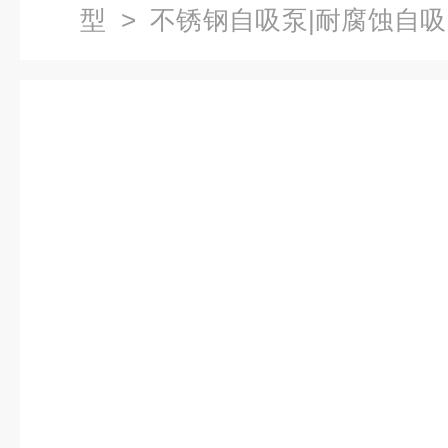
型
>
不锈钢自吸泵|耐腐蚀自
液混合泵