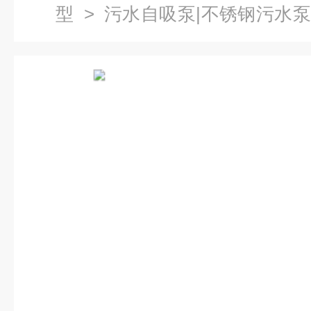
型
>
污水自吸泵|不锈钢污水泵
速上水自吸排污泵 高吸程自吸