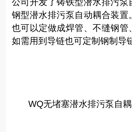
公司开发了铸铁型潜水排污泵
钢型潜水排污泵自动耦合装置
也可以定做成焊管、不缝钢管
如需用到导链也可定制钢制导
WQ无堵塞潜水排污泵自