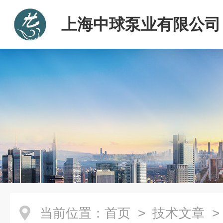
上海中球泵业有限公司
当前位置：
首页
>
技术文章
>