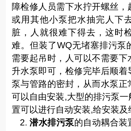
障检修人员需下水拧开螺丝，
或用其他小泵把水抽完人下
脏，人就很难下得去，这时
难。但装了WQ无堵塞排污泵
需要起吊时，人可以不需要下
升水泵即可，检修完毕后顺着
泵与管路的密封，从而水泵正
可以自由安装,大型的排污泵一
置可以进行自动安装,给安装及
2.
潜水排污泵
的自动耦合装