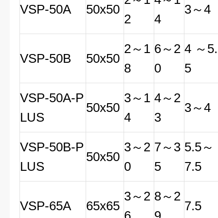
VSP
-50A
50x50
3
～
4
2
4
2
～
1
6
～
2
4
～
5.
VSP
-50B
50x50
8
0
5
VSP
-50A-P
3
～
1
4
～
2
50x50
3
～
4
LUS
4
3
VSP
-50B-P
3
～
2
7
～
3
5.5
～
50x50
LUS
0
5
7.5
3
～
2
8
～
2
VSP
-65A
65x65
7.5
6
9