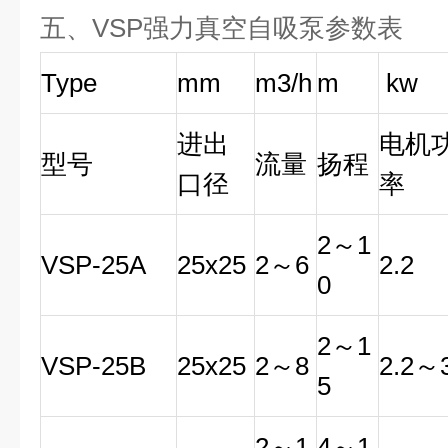
五、
VSP强力真空自吸泵参数表
Type
mm
m3/h
m
kw
进出
电机
型号
流量
扬程
口径
率
2
～
1
VSP
-25A
25x25
2
～
6
2.2
0
2
～
1
VSP
-25B
25x25
2
～
8
2.2
～
5
2
～
1
4
～
1