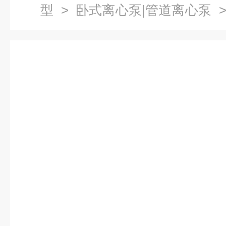
型
>
卧式离心泵|管道离心泵
>
心泵