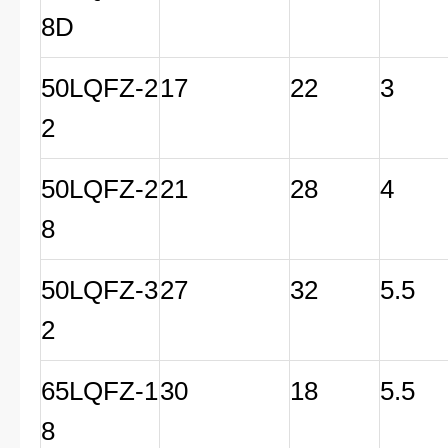
8D
50LQFZ-2
17
22
3
2
50LQFZ-2
21
28
4
8
50LQFZ-3
27
32
5.5
2
65LQFZ-1
30
18
5.5
8