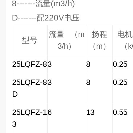
8-------
(m3/h)
流量
D-------
220V
配
电压
流量 （m
扬程
电机
型号
3/h）
（m）
（k
25LQFZ-8
3
8
0.25
25LQFZ-8
3
8
0.25
D
25LQFZ-1
6
13
0.55
3