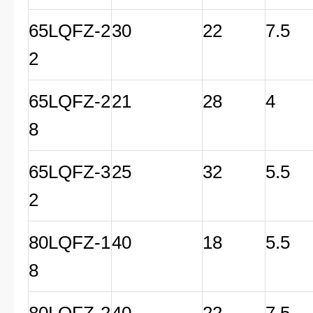
65LQFZ-2
30
22
7.5
2
65LQFZ-2
21
28
4
8
65LQFZ-3
25
32
5.5
2
80LQFZ-1
40
18
5.5
8