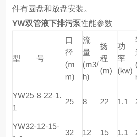
件有圆盘和放盘安装。
YW双管液下排污泵
性能参数
口
流
扬
功
径
量
型 号
程
率
(m
(m3/
(m)
(kw)
m)
h)
YW25-8-22-1.
25
8
22
1.1
1
YW32-12-15-
32
12
15
1.1