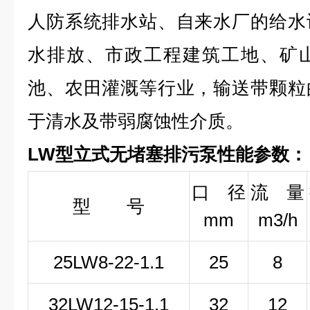
人防系统排水站、自来水厂的给水
水排放、市政工程建筑工地、矿
池、农田灌溉等行业，输送带颗粒
于清水及带弱腐蚀性介质。
LW型立式无堵塞排污泵性能参数：
口 径
流 量
型 号
mm
m3/h
25LW
8-22-1
.1
25
8
32LW
12-15-1
.1
32
12