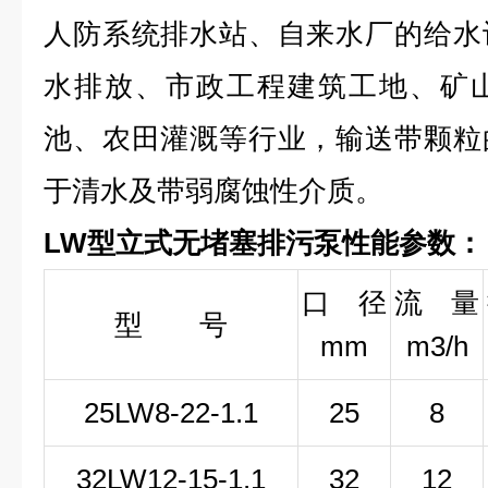
人防系统排水站、自来水厂的给水
水排放、市政工程建筑工地、矿
池、农田灌溉等行业，输送带颗粒
于清水及带弱腐蚀性介质。
LW型立式无堵塞排污泵性能参数：
口 径
流 量
型 号
mm
m3/h
25LW
8-22-1
.1
25
8
32LW
12-15-1
.1
32
12