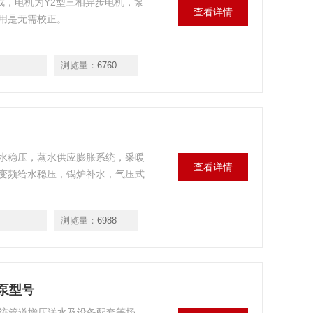
组成，电机为Y2型三相异步电机，泵
查看详情
用是无需校正。
浏览量：
6760
环水稳压，蒸水供应膨胀系统，采暖
查看详情
变频给水稳压，锅炉补水，气压式
浏览量：
6988
压泵型号
防系统管道增压送水及设备配套等场