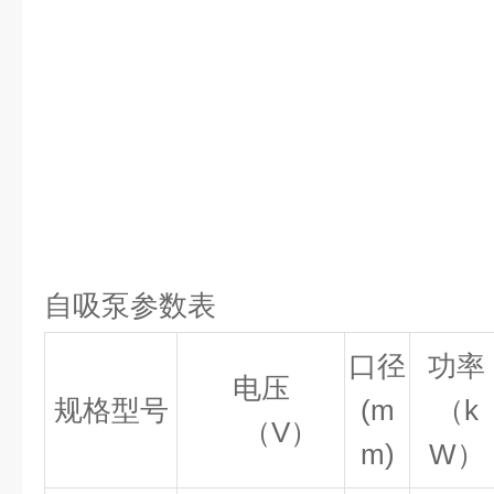
自吸泵参数表
口径
功率
电压
规格型号
(m
（k
（V）
m)
W）