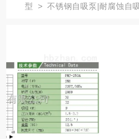
型
>
不锈钢自吸泵|耐腐蚀自
动冷热水家用自吸泵