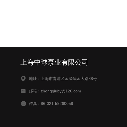
上海中球泵业有限公司
地址：上海市青浦区金泽镇金大路88号
邮箱：zhongqiuby@126.com
传真：86-021-59260059